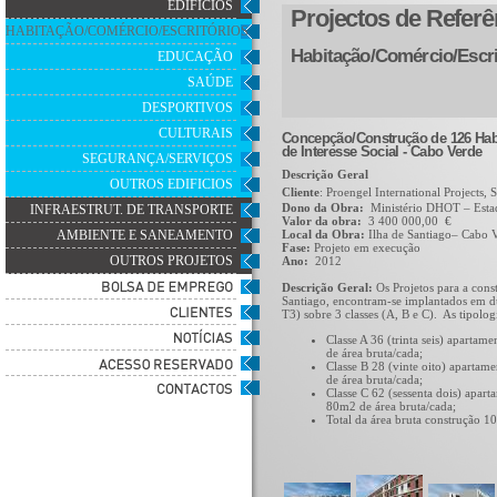
EDIFÍCIOS
Projectos de Referê
HABITAÇÃO/COMÉRCIO/ESCRITÓRIOS
Habitação/Comércio/Escri
EDUCAÇÃO
SAÚDE
DESPORTIVOS
CULTURAIS
Concepção/Construção de 126 Hab
de Interesse Social - Cabo Verde
SEGURANÇA/SERVIÇOS
Descrição Geral
OUTROS EDIFICIOS
Cliente
: Proengel International Projects, 
Dono da Obra:
Ministério DHOT – Esta
INFRAESTRUT. DE TRANSPORTE
Valor da obra:
3 400 000,00 €
AMBIENTE E SANEAMENTO
Local da Obra:
Ilha de Santiago– Cabo 
Fase:
Projeto em execução
OUTROS PROJETOS
Ano:
2012
Descrição Geral:
Os Projetos para a const
Santiago, encontram-se implantados em dua
T3) sobre 3 classes (A, B e C). As tipolog
Classe A 36 (trinta seis) apart
de área bruta/cada;
Classe B 28 (vinte oito) aparta
de área bruta/cada;
Classe C 62 (sessenta dois) apa
80m2 de área bruta/cada;
Total da área bruta construção 1