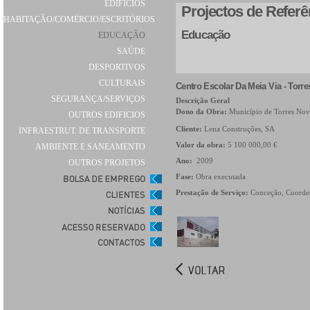
EDIFÍCIOS
Projectos de Referê
HABITAÇÃO/COMÉRCIO/ESCRITÓRIOS
Educação
EDUCAÇÃO
SAÚDE
DESPORTIVOS
CULTURAIS
Centro Escolar Da Meia Via - Torr
SEGURANÇA/SERVIÇOS
Descrição Geral
Dono da Obra:
Município de Torres Nov
OUTROS EDIFICIOS
Cliente:
Lena Construções, SA
INFRAESTRUT. DE TRANSPORTE
Valor da obra:
5 100 000,00 €
AMBIENTE E SANEAMENTO
Ano:
2009
OUTROS PROJETOS
Fase:
Obra executada
Prestação de Serviço:
Conceção, Coorden